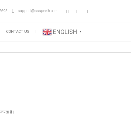
7695
support@ssspeeth.com
ENGLISH
CONTACT US
▼
त करता है।